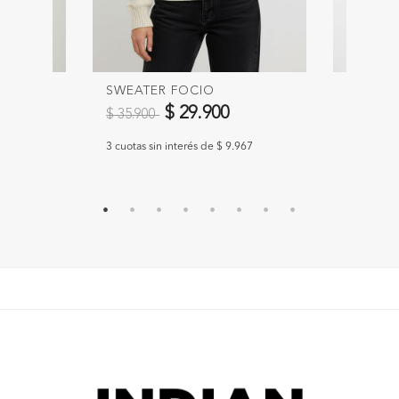
SWEATER FOCIO
SWEATE
Precio reducido de
a
Precio 
$ 29.900
$ 35.900
$ 39.90
967
3 cuotas sin interés de $ 9.967
3 cuotas si