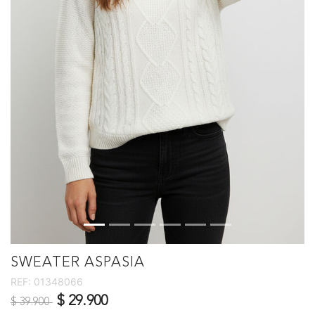
SWEATER ASPASIA
REF:
01348066
Precio reducido de
a
$ 29.900
$ 39.900