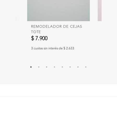
 55CM
REMODELADOR DE CEJAS
SWEATE
TOTE
$ 49.9
$ 7.900
.300
3 cuotas s
3 cuotas sin interés de $ 2.633