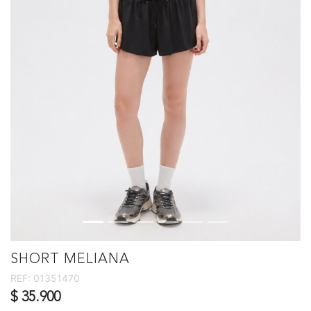
SHORT MELIANA
REF:
01351470
$ 35.900