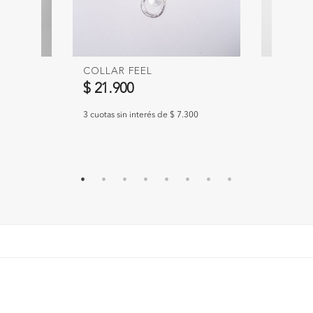
BANICO
COLLAR FEEL
SHORT 
Precio 
$ 21.900
$ 29.90
3 cuotas sin interés de $ 7.300
3 cuotas si
.300