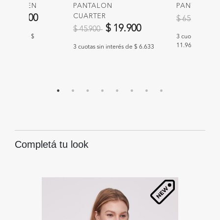
ON WYREN
PANTALON
PANTALON 
educido de
a
CUARTER
Precio redu
a
$ 35.900
$ 
$ 65.900
Precio reducido de
a
$ 19.900
$ 45.900
n interés de $
3 cuotas sin int
11.967
3 cuotas sin interés de $ 6.633
Completá tu look
47
%
O