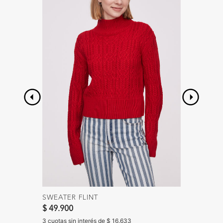
SWEATER FLINT
MUSCU
Precio 
$ 49.900
$ 14.90
$ 7.900
3 cuotas sin interés de $ 16.633