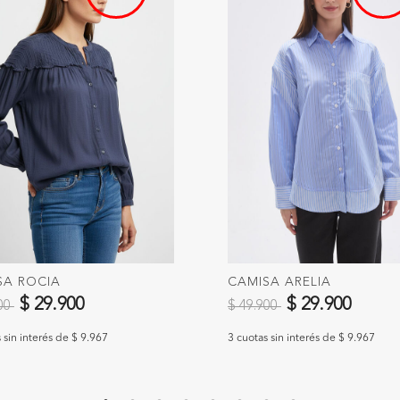
SA ROCIA
CAMISA ARELIA
 reducido de
a
Precio reducido de
a
$ 29.900
$ 29.900
900
$ 49.900
 sin interés de $ 9.967
3 cuotas sin interés de $ 9.967