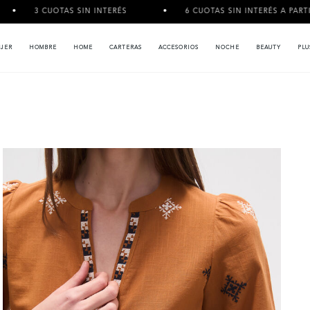
AS SIN INTERÉS
6 CUOTAS SIN INTERÉS A PARTIR DE $120.000
JER
HOMBRE
HOME
CARTERAS
ACCESORIOS
NOCHE
BEAUTY
PLU