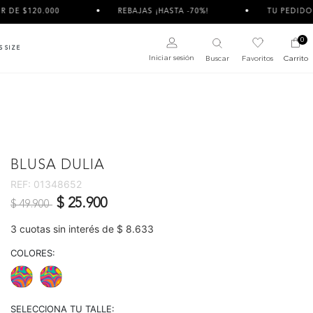
REBAJAS ¡HASTA -70%!
TU PEDIDO PUEDE LLEGAR 
0
S SIZE
Iniciar sesión
Buscar
Favoritos
Carrito
BLUSA DULIA
REF:
01348652
Precio reducido de
a
$ 25.900
$ 49.900
3 cuotas sin interés de $ 8.633
COLORES:
SELECCIONA TU TALLE: