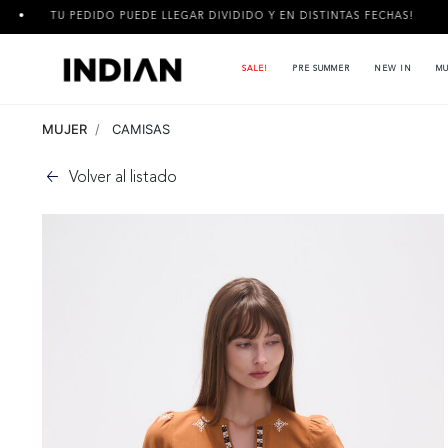
IDO PUEDE LLEGAR DIVIDIDO Y EN DISTINTAS FECHAS!
3 CUOT
SALE!
PRE SUMMER
NEW IN
MU
MUJER
CAMISAS
Volver al listado