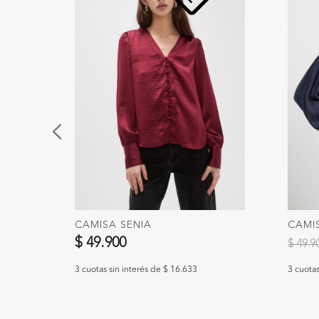
CAMISA SENIA
CAMI
Precio
$ 49.900
$ 49.
3 cuotas sin interés de $ 16.633
3 cuotas