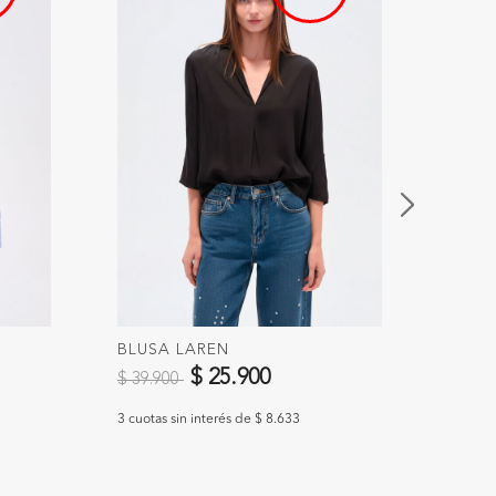
BLUSA LAREN
BLUS
Precio reducido de
a
$ 25.900
$ 49
$ 39.900
3 cuotas sin interés de $ 8.633
3 cuotas