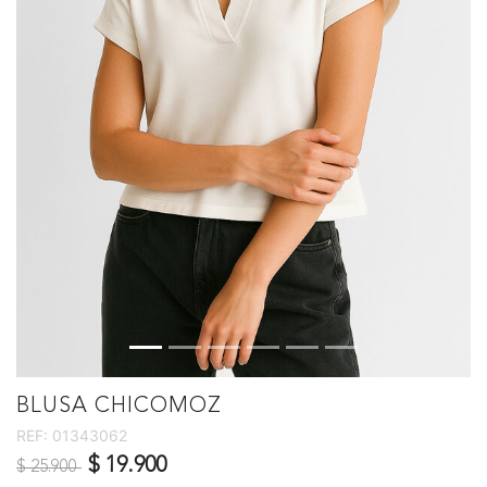
BLUSA CHICOMOZ
REF:
01343062
Precio reducido de
a
$ 19.900
$ 25.900