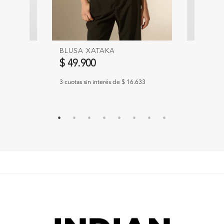
BLUSA XATAKA
CAMISA
$ 49.900
$ 49.9
967
3 cuotas sin interés de $ 16.633
3 cuotas s