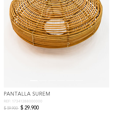
PANTALLA SUREM
REF:
17341288000000
Precio reducido de
a
$ 29.900
$ 59.900