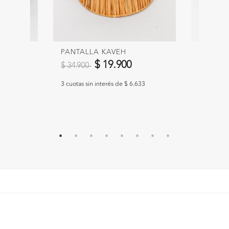
 REMO
PANTALLA KAVEH
PANTAL
Precio reducido de
a
Precio 
$ 19.900
$ 34.900
$ 49.90
3 cuotas sin interés de $ 6.633
3 cuotas si
300