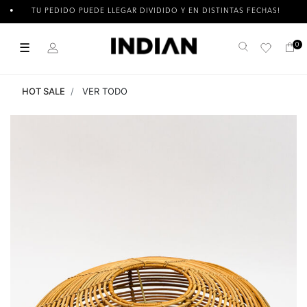
TU PEDIDO PUEDE LLEGAR DIVIDIDO Y EN DISTINTAS FECHAS!
☰
0
Buscar
HOT SALE
VER TODO