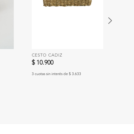
CESTO CADIZ
CEST
$ 10.900
$ 14
3 cuotas sin interés de $ 3.633
3 cuotas