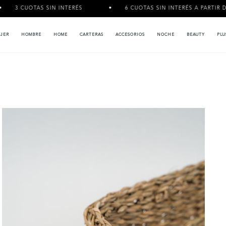
TAS SIN INTERÉS
6 CUOTAS SIN INTERÉS A PARTIR DE $120.000
JER
HOMBRE
HOME
CARTERAS
ACCESORIOS
NOCHE
BEAUTY
PLU