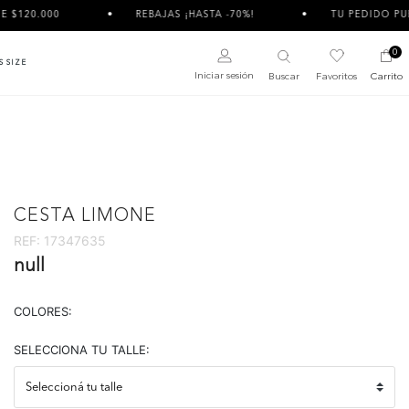
REBAJAS ¡HASTA -70%!
TU PEDIDO PUEDE LLEGAR
0
S SIZE
Iniciar sesión
Buscar
Favoritos
Carrito
CESTA LIMONE
REF:
17347635
null
COLORES:
SELECCIONA TU TALLE: