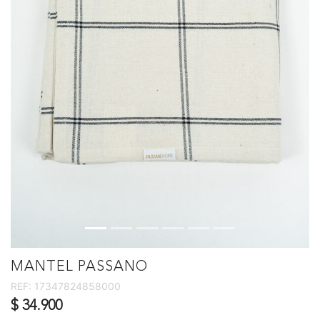
MANTEL PASSANO
REF:
17347824858000
$ 34.900