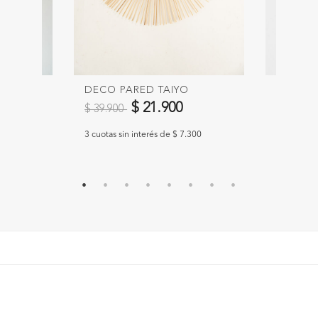
2
DECO PARED TAIYO
ADORNO
Precio reducido de
a
Precio 
$ 21.900
$ 39.900
$ 24.90
.300
3 cuotas sin interés de $ 7.300
3 cuotas si