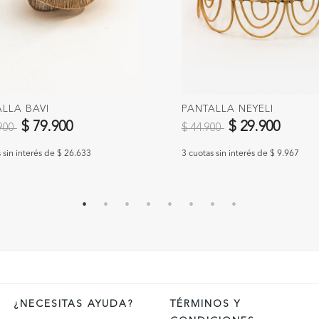
LLA BAVI
PANTALLA NEYELI
 reducido de
a
Precio reducido de
a
$ 79.900
$ 29.900
.900
$ 44.900
 sin interés de $ 26.633
3 cuotas sin interés de $ 9.967
¿NECESITAS AYUDA?
TÉRMINOS Y