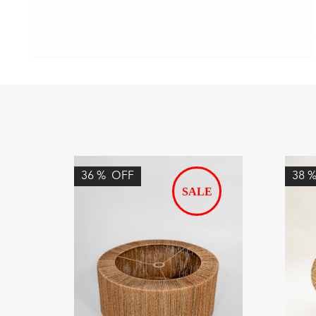
36
%
OFF
38