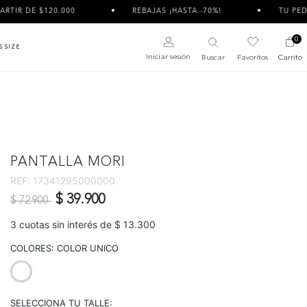
20.000
REBAJAS ¡HASTA -70%!
TU PEDIDO PUEDE 
0
S SIZE
Iniciar sesión
Buscar
Favoritos
Carrito
PANTALLA MORI
REF:
17341295000000
Precio reducido de
a
$ 39.900
$ 72.900
3 cuotas sin interés de $ 13.300
COLORES:
COLOR UNICO
selected
SELECCIONA TU TALLE: