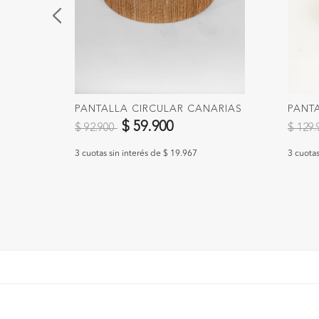
PANTALLA CIRCULAR CANARIAS
PANTA
Precio reducido de
a
Precio
$ 59.900
$ 92.900
$ 129
3 cuotas sin interés de $ 19.967
3 cuotas