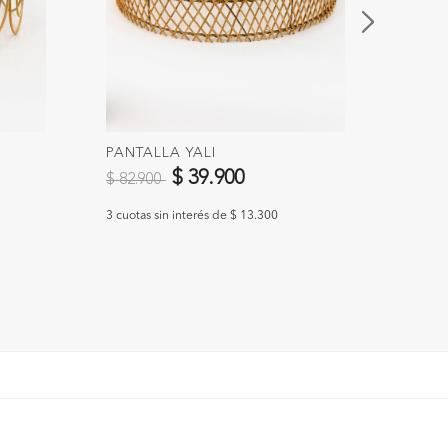
PANTALLA YALI
PANT
Precio reducido de
a
Preci
$ 39.900
$ 82.900
$ 57.
3 cuotas sin interés de $ 13.300
3 cuotas