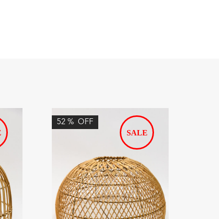
52
%
OFF
48