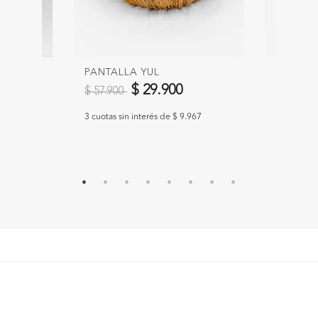
R
PANTALLA YUL
PANTAL
Precio reducido de
a
Precio 
$ 29.900
$ 57.900
$ 81.90
3 cuotas sin interés de $ 9.967
3 cuotas s
.967