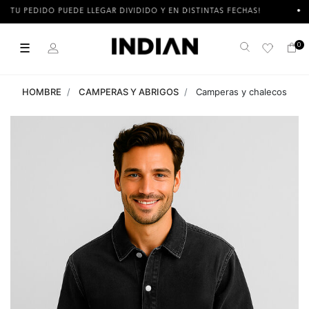
U PEDIDO PUEDE LLEGAR DIVIDIDO Y EN DISTINTAS FECHAS!
3
☰
0
Buscar
HOMBRE
CAMPERAS Y ABRIGOS
Camperas y chalecos