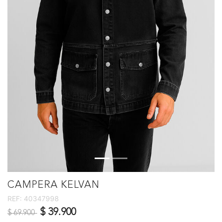
CAMPERA KELVAN
REF:
40347998
Precio reducido de
a
$ 39.900
$ 69.900