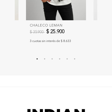
CHALECO LEMAN
BUZO 
Precio reducido de
a
Precio 
$ 25.900
$ 35.900
$ 28.90
300
3 cuotas sin interés de $ 8.633
3 cuotas si