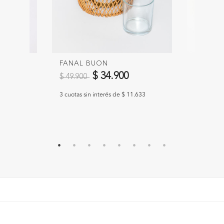
INO
FANAL BUON
SET PA
Precio reducido de
a
COCTEL
$ 34.900
$ 49.900
$ 67.9
967
3 cuotas sin interés de $ 11.633
3 cuotas s