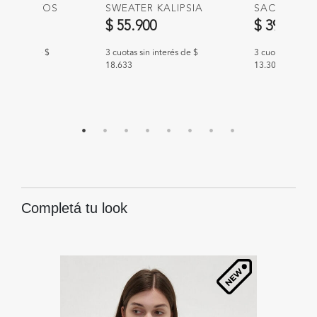
R GRALVOS
SWEATER KALIPSIA
SACO LERO
00
$ 55.900
$ 39.900
n interés de $
3 cuotas sin interés de $
3 cuotas sin int
18.633
13.300
Completá tu look
46
%
O