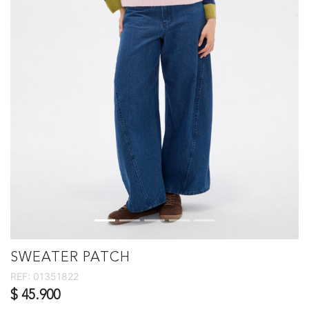
SWEATER PATCH
REF:
01351822
$ 45.900