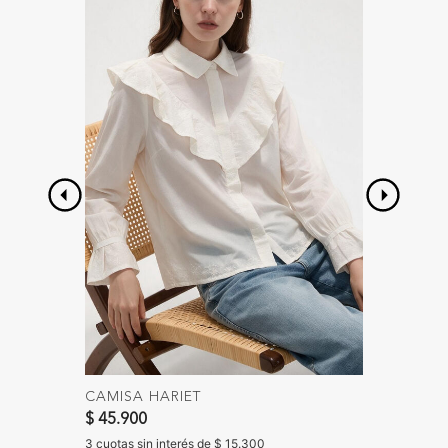
CAMISA HARIET
PANTA
Precio 
$ 45.900
$ 65.90
$ 35.90
3 cuotas sin interés de $ 15.300