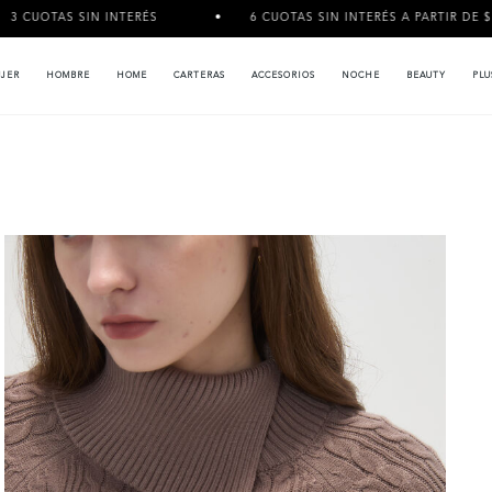
NTERÉS
6 CUOTAS SIN INTERÉS A PARTIR DE $120.000
JER
HOMBRE
HOME
CARTERAS
ACCESORIOS
NOCHE
BEAUTY
PLU