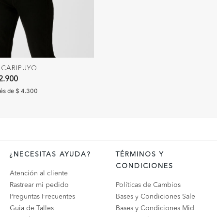
CARIPUYO
ido de
2.900
rés de $ 4.300
¿NECESITAS AYUDA?
TÉRMINOS Y
CONDICIONES
Atención al cliente
Rastrear mi pedido
Políticas de Cambios
Preguntas Frecuentes
Bases y Condiciones Sale
Guia de Talles
Bases y Condiciones Mid