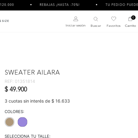
REBAJAS ¡HASTA -70%!
TU PEDIDO PUEDE LLEGAR DIVIDIDO
0
S SIZE
Iniciar sesión
Buscar
Favoritos
Carrito
SWEATER AILARA
REF:
01351814
$ 49.900
3 cuotas sin interés de $ 16.633
COLORES:
selected
SELECCIONA TU TALLE: