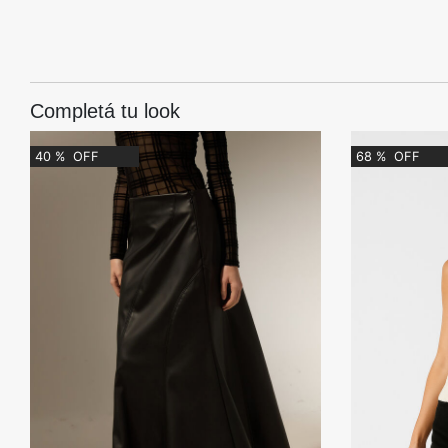
Completá tu look
40
%
OFF
68
%
OFF