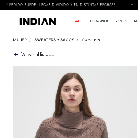
E LLEGAR DIVIDIDO Y EN DISTINTAS FECHAS!
3 CUOTAS SIN I
SALE!
PRE SUMMER
NEW IN
MU
MUJER
SWEATERS Y SACOS
Sweaters
Volver al listado