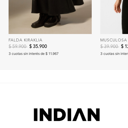
FALDA KIRAKLIA
MUSCULOSA 
Precio reducido de
a
Precio reduc
a
$ 59.900
$ 35.900
$ 39.900
$ 1
3 cuotas sin interés de $ 11.967
3 cuotas sin inte