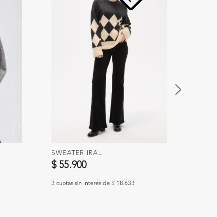
SWEATER IRAL
SWEA
$ 55.900
$ 55
3 cuotas sin interés de $ 18.633
3 cuotas