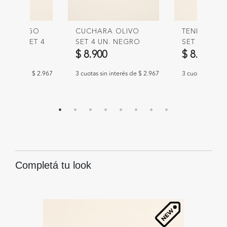
RA MANGO
CUCHARA OLIVO
TENEDOR O
OLIVO SET 4
SET 4 UN. NEGRO
SET 4 UN. 
GRO
0
$ 8.900
$ 8.900
n interés de $ 2.967
3 cuotas sin interés de $ 2.967
3 cuotas sin int
Completá tu look