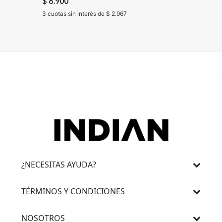
NEGRO
$ 8.900
$ 8.900
3 cuotas sin interés de $ 2.967
3 cuotas 
¿NECESITAS AYUDA?
TÉRMINOS Y CONDICIONES
NOSOTROS