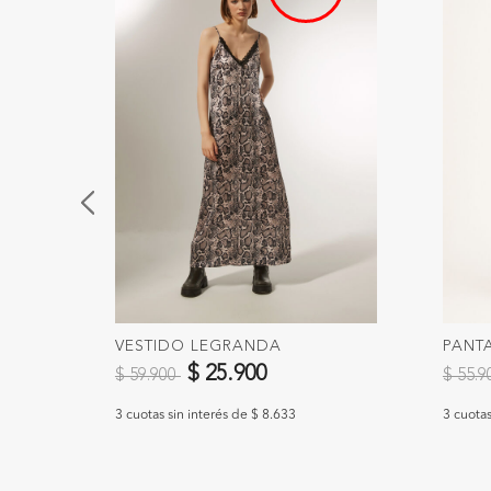
VESTIDO LEGRANDA
PANT
Precio reducido de
a
Precio
$ 25.900
$ 59.900
$ 55.
3 cuotas sin interés de $ 8.633
3 cuotas