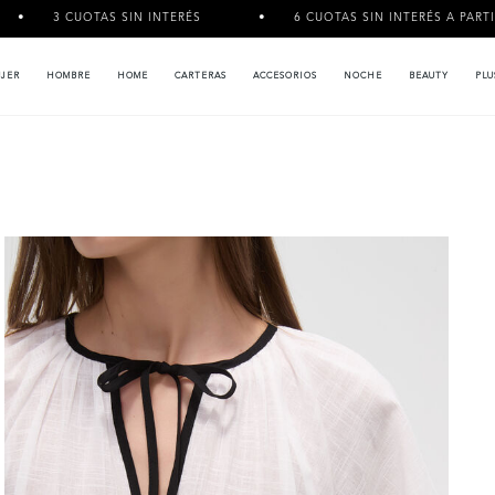
TAS SIN INTERÉS
6 CUOTAS SIN INTERÉS A PARTIR DE $120.000
JER
HOMBRE
HOME
CARTERAS
ACCESORIOS
NOCHE
BEAUTY
PLU