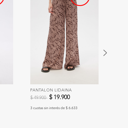
PANTALON LIDAINA
TOPS
Precio reducido de
a
Preci
$ 19.900
$ 49.900
$ 49.
3 cuotas sin interés de $ 6.633
3 cuotas