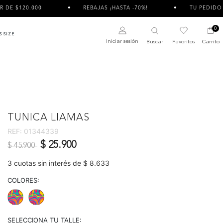
REBAJAS ¡HASTA -70%!
TU PEDIDO PUEDE LLEGAR
0
S SIZE
Iniciar sesión
Buscar
Favoritos
Carrito
TUNICA LIAMAS
REF:
01344339
Precio reducido de
a
$ 25.900
$ 45.900
3 cuotas sin interés de $ 8.633
COLORES:
SELECCIONA TU TALLE: