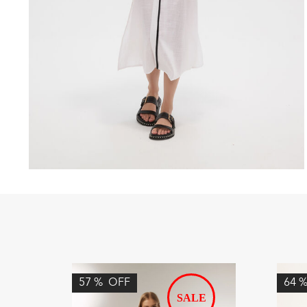
57
%
OFF
64