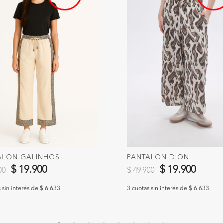
ALON GALINHOS
PANTALON DION
 reducido de
a
Precio reducido de
a
$ 19.900
$ 19.900
900
$ 49.900
 sin interés de $ 6.633
3 cuotas sin interés de $ 6.633