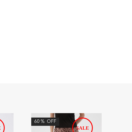
60
%
OFF
74