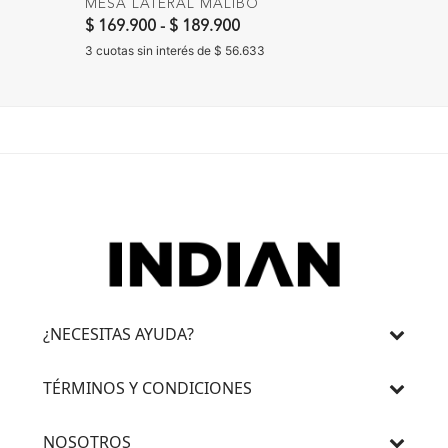
MESA LATERAL MALIBO
SILLA 
$ 169.900
-
$ 189.900
$ 299.
3 cuotas sin interés de $ 56.633
3 cuotas 
¿NECESITAS AYUDA?
TÉRMINOS Y CONDICIONES
NOSOTROS