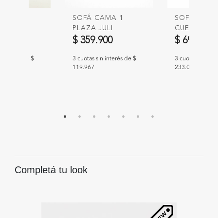
 GRASS
SOFÁ CAMA 1
SOFÁ MART
 95CM
PLAZA JULI
CUERPOS
00
$ 359.900
$ 699.000
n interés de $
3 cuotas sin interés de $
3 cuotas sin int
119.967
233.000
Completá tu look