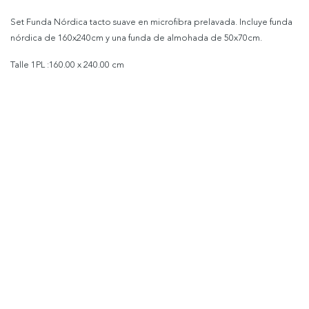
Set Funda Nórdica tacto suave en microfibra prelavada. Incluye funda
nórdica de 160x240cm y una funda de almohada de 50x70cm.
Talle
1PL
:160.00 x 240.00 cm