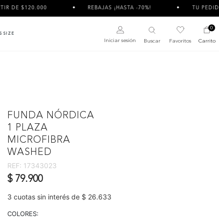
.000
REBAJAS ¡HASTA -70%!
TU PEDIDO PUEDE LLE
0
S SIZE
Iniciar sesión
Buscar
Favoritos
Carrito
FUNDA NÓRDICA
1 PLAZA
MICROFIBRA
WASHED
REF:
17343023
$ 79.900
3 cuotas sin interés de $ 26.633
COLORES: