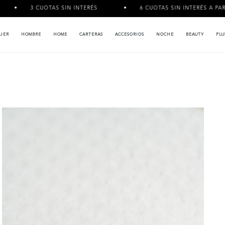
CUOTAS SIN INTERÉS
6 CUOTAS SIN INTERÉS A PARTIR DE $120
JER
HOMBRE
HOME
CARTERAS
ACCESORIOS
NOCHE
BEAUTY
PLU