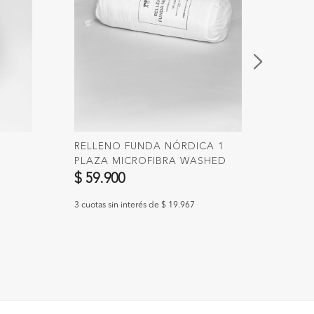
RELLENO FUNDA NÓRDICA 1
ACOL
PLAZA MICROFIBRA WASHED
1.85K
$ 59.900
$ 89
3 cuotas sin interés de $ 19.967
3 cuotas