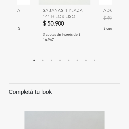
O RUMAIA
SÁBANAS 1 PLAZA
ADORNO M
144 HILOS LISO
Precio redu
a
00
$ 
$ 49.900
$ 50.900
n interés de $
3 cuotas sin int
3 cuotas sin interés de $
16.967
Completá tu look