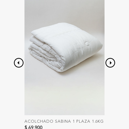
ACOLCHADO SABINA 1 PLAZA 1.6KG
RELLE
MICRO
$ 69.900