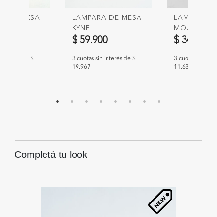
A DE MESA
LAMPARA DE MESA
LAMPARA D
KYNE
MOULINS7
00
$ 59.900
$ 34.900
n interés de $
3 cuotas sin interés de $
3 cuotas sin int
19.967
11.633
Completá tu look