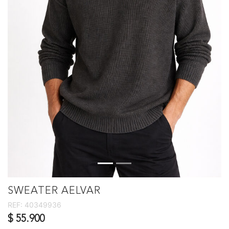
SWEATER AELVAR
REF:
40349936
$ 55.900