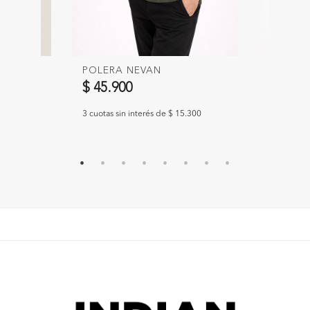
POLERA NEVAN
BUZO S
$ 45.900
$ 39.9
.633
3 cuotas sin interés de $ 15.300
3 cuotas s