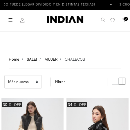
LEGAR DIVIDIDO Y EN DISTINTAS FECHAS!
3 CUOTAS SIN INTE
☰
0
Buscar
Home
SALE!
MUJER
CHALECOS
Filtrar
30
%
OFF
34
%
OFF