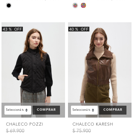
selected
selected
43
%
OFF
40
%
OFF
COMPRAR
COMPRAR
CHALECO POZZI
CHALECO KARESH
Precio reducido de
a
Precio reducido de
a
$ 69.900
$ 75.900