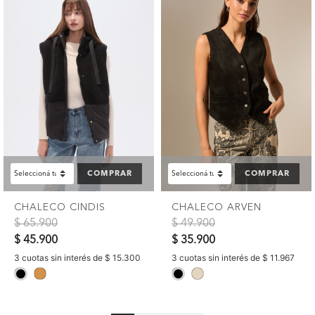
COMPRAR
COMPRAR
CHALECO CINDIS
CHALECO ARVEN
Precio reducido de
a
Precio reducido de
a
$ 65.900
$ 49.900
$ 45.900
$ 35.900
3 cuotas sin interés de $ 15.300
3 cuotas sin interés de $ 11.967
selected
selected