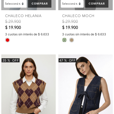
COMPRAR
COMPRAR
CHALECO HELANIA
CHALECO MOCH
Precio reducido de
a
Precio reducido de
a
$ 29.900
$ 29.900
$ 19.900
$ 19.900
3 cuotas sin interés de $ 6.633
3 cuotas sin interés de $ 6.633
selected
selected
35
%
OFF
47
%
OFF