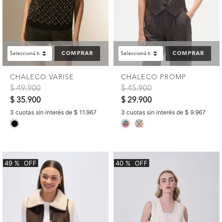
COMPRAR
COMPRAR
CHALECO VARISE
CHALECO PROMP
Precio reducido de
a
Precio reducido de
a
$ 49.900
$ 45.900
$ 35.900
$ 29.900
3 cuotas sin interés de $ 11.967
3 cuotas sin interés de $ 9.967
selected
selected
49
%
OFF
40
%
OFF