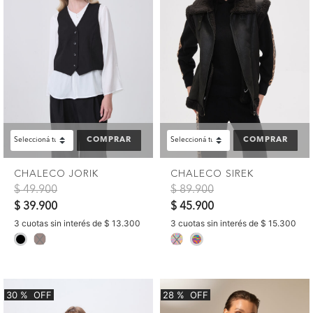
COMPRAR
COMPRAR
CHALECO JORIK
CHALECO SIREK
Precio reducido de
a
Precio reducido de
a
$ 49.900
$ 89.900
$ 39.900
$ 45.900
3 cuotas sin interés de $ 13.300
3 cuotas sin interés de $ 15.300
selected
selected
30
%
OFF
28
%
OFF