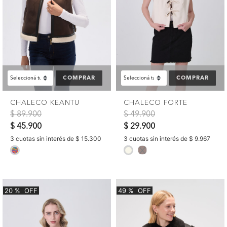
COMPRAR
COMPRAR
CHALECO KEANTU
CHALECO FORTE
Precio reducido de
a
Precio reducido de
a
$ 89.900
$ 49.900
$ 45.900
$ 29.900
3 cuotas sin interés de $ 15.300
3 cuotas sin interés de $ 9.967
selected
selected
20
%
OFF
49
%
OFF