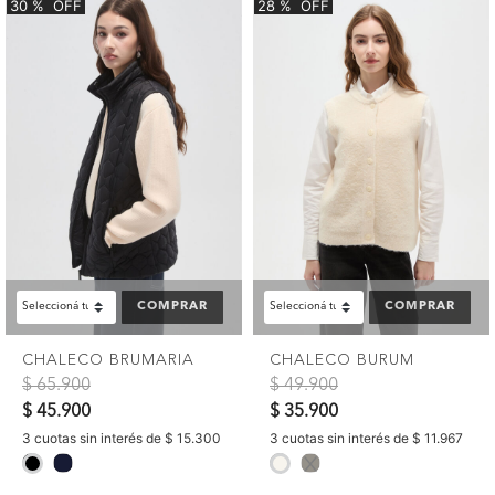
30
%
OFF
28
%
OFF
COMPRAR
COMPRAR
CHALECO BRUMARIA
CHALECO BURUM
Precio reducido de
a
Precio reducido de
a
$ 65.900
$ 49.900
$ 45.900
$ 35.900
3 cuotas sin interés de $ 15.300
3 cuotas sin interés de $ 11.967
selected
selected