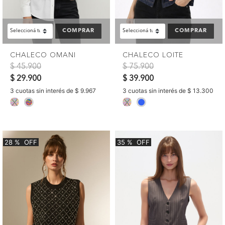
COMPRAR
COMPRAR
CHALECO OMANI
CHALECO LOITE
Precio reducido de
a
Precio reducido de
a
$ 45.900
$ 75.900
$ 29.900
$ 39.900
3 cuotas sin interés de $ 9.967
3 cuotas sin interés de $ 13.300
selected
selected
28
%
OFF
35
%
OFF