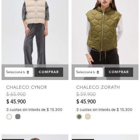
COMPRAR
COMPRAR
CHALECO CYNOR
CHALECO ZORATH
Precio reducido de
a
Precio reducido de
a
$ 65.900
$ 59.900
$ 45.900
$ 45.900
3 cuotas sin interés de $ 15.300
3 cuotas sin interés de $ 15.300
selected
selected