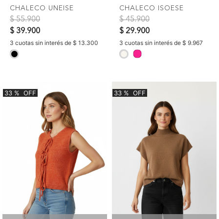
CHALECO UNEISE
CHALECO ISOESE
Precio reducido de
a
Precio reducido de
a
$ 55.900
$ 45.900
$ 39.900
$ 29.900
3 cuotas sin interés de $ 13.300
3 cuotas sin interés de $ 9.967
selected
selected
33
%
OFF
33
%
OFF