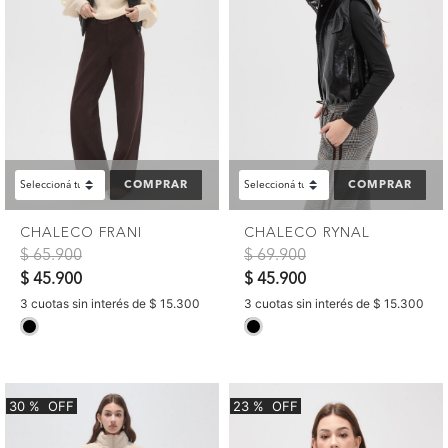
COMPRAR
COMPRAR
CHALECO FRANI
CHALECO RYNAL
Precio reducido de
a
Precio reducido de
a
$ 65.900
$ 69.900
$ 45.900
$ 45.900
3 cuotas sin interés de $ 15.300
3 cuotas sin interés de $ 15.300
selected
selected
30
%
OFF
23
%
OFF