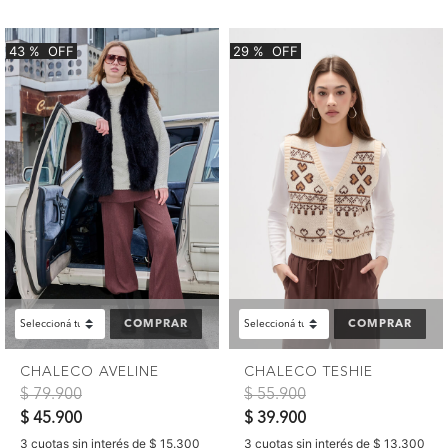
43
%
OFF
29
%
OFF
COMPRAR
COMPRAR
CHALECO AVELINE
CHALECO TESHIE
Precio reducido de
a
Precio reducido de
a
$ 79.900
$ 55.900
$ 45.900
$ 39.900
3 cuotas sin interés de $ 15.300
3 cuotas sin interés de $ 13.300