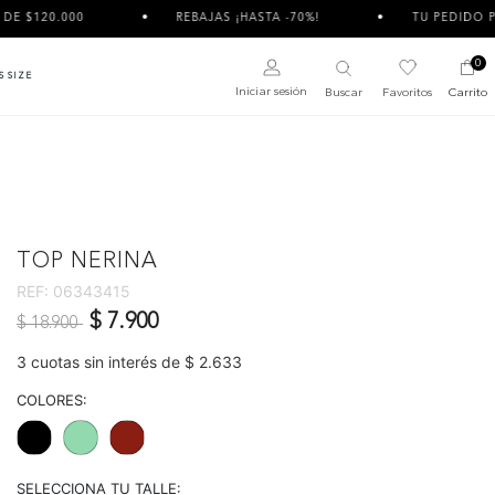
REBAJAS ¡HASTA -70%!
TU PEDIDO PUEDE LLEGAR DIV
0
S SIZE
Iniciar sesión
Buscar
Favoritos
Carrito
TOP NERINA
REF:
06343415
Precio reducido de
a
$ 7.900
$ 18.900
3 cuotas sin interés de $ 2.633
COLORES:
SELECCIONA TU TALLE: