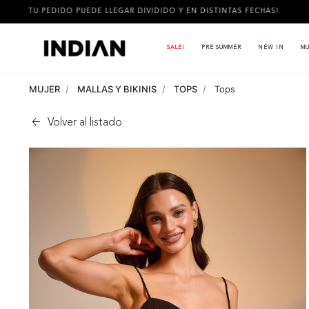
 PUEDE LLEGAR DIVIDIDO Y EN DISTINTAS FECHAS!
3 CUOTAS 
SALE!
PRE SUMMER
NEW IN
MU
MUJER
MALLAS Y BIKINIS
TOPS
Tops
Volver al listado