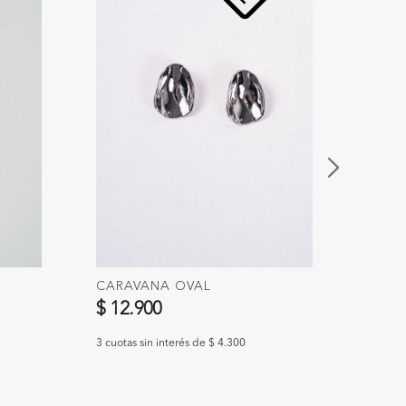
CARAVANA OVAL
MATE
$ 12.900
$ 13
3 cuotas sin interés de $ 4.300
3 cuotas