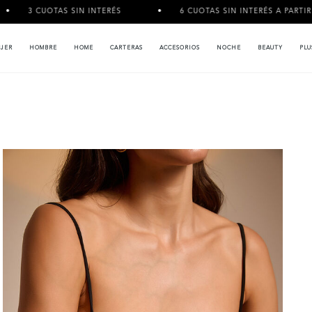
SIN INTERÉS
6 CUOTAS SIN INTERÉS A PARTIR DE $120.000
JER
HOMBRE
HOME
CARTERAS
ACCESORIOS
NOCHE
BEAUTY
PLU