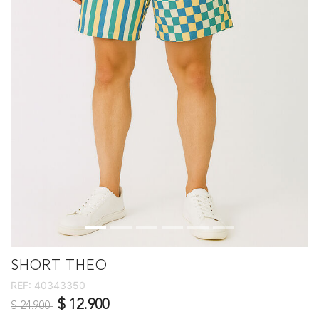
SHORT THEO
REF:
40343350
Precio reducido de
a
$ 12.900
$ 24.900