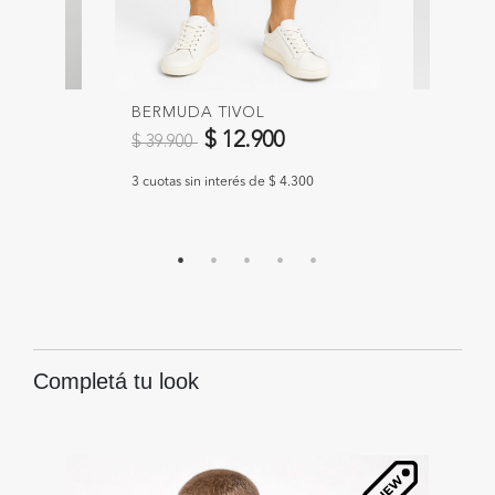
BERMUDA TIVOL
SHORT 
Precio reducido de
a
Precio 
$ 12.900
$ 39.900
$ 31.90
633
3 cuotas sin interés de $ 4.300
3 cuotas si
Completá tu look