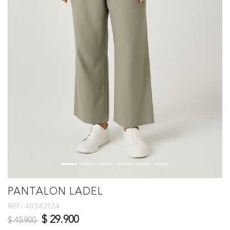
PANTALON LADEL
REF:
40342124
Precio reducido de
a
$ 29.900
$ 45.900