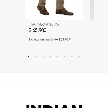
PANTALON SURO
PANTAL
Precio 
$ 65.900
$ 59.90
300
3 cuotas sin interés de $ 21.967
3 cuotas s