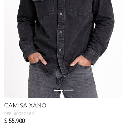
CAMISA XANO
REF:
40350669
$ 55.900