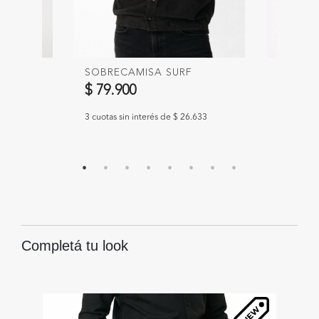
7
SOBRECAMISA SURF
POLERA
$ 79.900
$ 45.9
967
3 cuotas sin interés de $ 26.633
3 cuotas s
Completá tu look